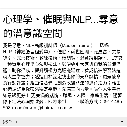
心理學、催眠與NLP...尋意
的潛意識空間
我是尋意，NLP高級訓練師（Master Trainer）。透過
NLP（神經語言程式學）、催眠、前世回溯、元辰宮、意象
導引、完形技術、教練技術、時間線、潛意識對話、......等數
十種實用心理學心法與技法。以便導引大家與自我潛意識溝
通，助你達成：提升積極力克服拖延症；養成倍速學習法造
就人生掌控力；透過目標設定找出你的天命熱情、願景使命
及行動計畫；經由信念轉化創造改變命運的洪荒之力；藉由
心緒調整為你帶來穩定平靜、充滿正向力量。讓你人生幸福
如意過更好！ 更美滿的感情、職場、人際、家庭生活，隨著
你下定決心開始改變，即將來到……。聯絡方式：0912-485-
598，comfortarot@hotmail.com.tw
▼