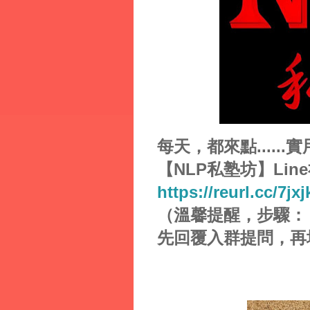
每天，都來點......實用
【NLP私塾坊】Lin
https://reurl.cc/7jx
（溫馨提醒，步驟：
先回覆入群提問，
再