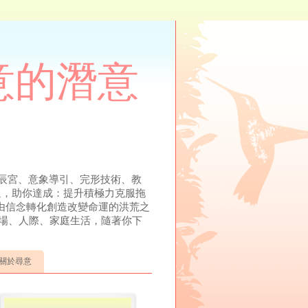
尋意的潛意
溯、元辰宮、意象導引、完形技術、教
溝通，助你達成：提升積極力克服拖
由信念轉化創造改變命運的洪荒之
場、人際、家庭生活，隨著你下
關於尋意