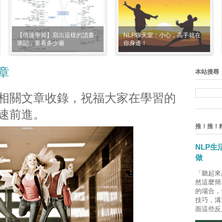
【倍速學習】寫出這樣的讀書
NLP聊天室：小心，高手就在
筆記，要看多少遍
你身邊！
章
本站搜尋
相關文章收錄，祝福大家在學習的
速前進。
推！推！
NLP
做
「聽起來
然這麼簡
的場合，
技巧，溝
面這些反