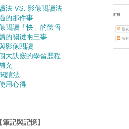
法 VS. 影像閱讀法
訂閱
過的那件事
像閱讀「快」的體悟
發表
讀的關鍵兩三事
所有
與影像閱讀
個大訣竅的學習歷程
補充
像閱讀法
使用心得
【筆記與記憶】