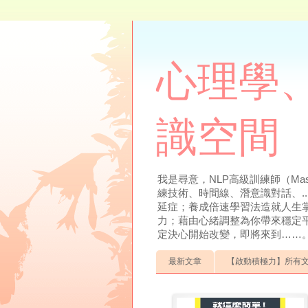
心理學、
識空間
我是尋意，NLP高級訓練師（Mas
練技術、時間線、潛意識對話、.
延症；養成倍速學習法造就人生
力；藉由心緒調整為你帶來穩定
定決心開始改變，即將來到……。聯絡方式：0
最新文章
【啟動積極力】所有