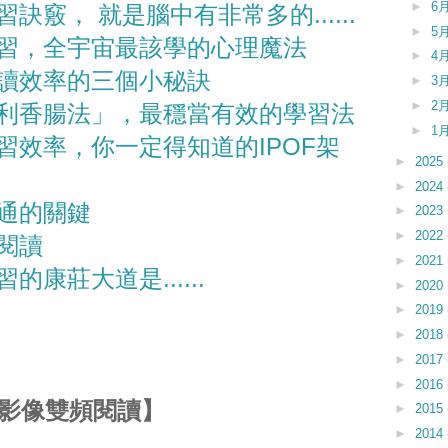
►
6
竅， 就是腦中有非常多的......
►
5
習，全宇宙最該學的心理魔法
►
4
讀效率的三個小秘訣
►
3
►
2
利香腸法」，最穩當有效的學習法
►
1
習效率，你一定得知道的IPOF架
►
2025
►
2024
通的關鍵
►
2023
►
2022
閱讀
►
2021
康莊大道是......
►
2020
►
2019
►
2018
►
2017
►
2016
影像雙頻閱讀】
►
2015
►
2014