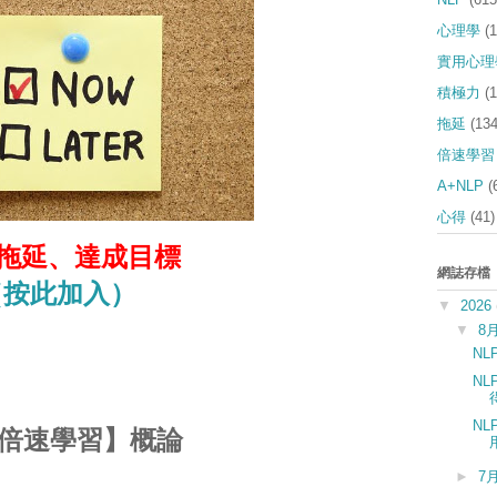
心理學
(
實用心理
積極力
(
拖延
(134
倍速學習
A+NLP
(
心得
(41)
拖延、
達成目標
網誌存檔
（按此加入）
▼
2026
▼
8
N
N
N
倍速學習】概論
►
7