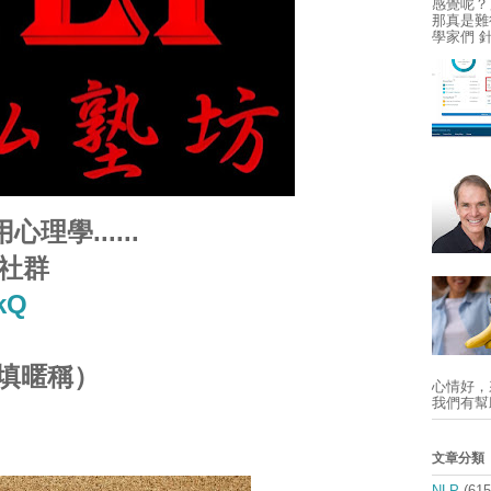
感覺呢？
那真是難得
學家們 
心理學......
e社群
jkQ
填暱稱）
心情好，
我們有幫
文章分類
NLP
(615