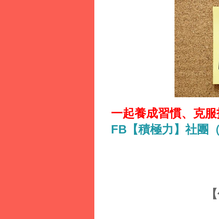
一起養成習慣、
克服
FB【積極力】社團
【