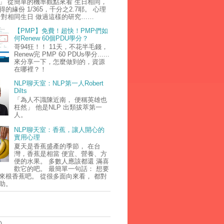
」 從簡單的機率觀點來看 生日相同，
的緣份 1/365，千分之2.7耶。 心理
針對相同生日 做過這樣的研究……
【PMP】免費！超快！PMP們如
何Renew 60個PDU學分？
哥94狂！！ 11天，不花半毛錢，
Renew完 PMP 60 PDUs學分......
來分享一下，怎麼做到的，資源
在哪裡？！
NLP聊天室：NLP第一人Robert
Dilts
「為人不識陳近南， 便稱英雄也
枉然」 他是NLP 出類拔萃第一
人。
NLP聊天室：香蕉，讓人開心的
實用心理
夏天是香蕉盛產的季節， 在台
灣，香蕉是相當 便宜、營養、方
便的水果。 多數人應該都還 滿喜
歡它的吧。 最簡單一句話： 想要
來根香蕉吧。 從很多面向來看， 都對
助。
)