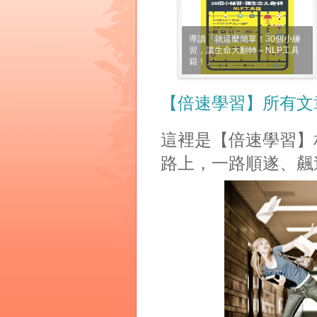
導讀「就這麼簡單！30個小練
習，讓生命大翻轉～NLP工具
箱！」
【倍速學習】所有文
這裡是【倍速學習】
路上，一路順遂、飆