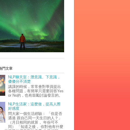
熱門文章
NLP聊天室：潛意識、下意識，
傻傻分不清楚
講課的時候，常常會對學員提出
各種問題，有簡單只需要回答Yes
or No的，也有鼓勵討論發言的。
NLP生活家：這麼做，提高人際
好感度
問大家一個生活經驗： 「你是否
遇過 跟自己同一天生日的人？」
（月日相同的就算， 年份可不
同） 「知道之後， 你對他有什麼