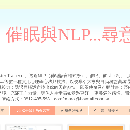
催眠與NLP...
ter Trainer）。透過NLP（神經語言程式學）、催眠、前世回
.....等數十種實用心理學心法與技法。以便導引大家與自我潛意識
掌控力；透過目標設定找出你的天命熱情、願景使命及行動計畫；經
平靜、充滿正向力量。讓你人生幸福如意過更好！ 更美滿的感情、職
912-485-598，comfortarot@hotmail.com.tw
文章
【倍速學習】所有文章
★ 最新課程 ★
✔ 一對一輔導 ✔