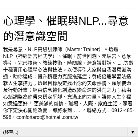
心理學、催眠與NLP...尋意
的潛意識空間
我是尋意，NLP高級訓練師（Master Trainer）。透過
NLP（神經語言程式學）、催眠、前世回溯、元辰宮、意象
導引、完形技術、教練技術、時間線、潛意識對話、......等數
十種實用心理學心法與技法。以便導引大家與自我潛意識溝
通，助你達成：提升積極力克服拖延症；養成倍速學習法造
就人生掌控力；透過目標設定找出你的天命熱情、願景使命
及行動計畫；經由信念轉化創造改變命運的洪荒之力；藉由
心緒調整為你帶來穩定平靜、充滿正向力量。讓你人生幸福
如意過更好！ 更美滿的感情、職場、人際、家庭生活，隨著
你下定決心開始改變，即將來到……。聯絡方式：0912-485-
598，comfortarot@hotmail.com.tw
▼