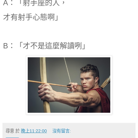
A：「射手座的人，
才有射手心態啊」
B：「才不是這麼解讀咧」
尋意
於
晚上11:22:00
沒有留言: