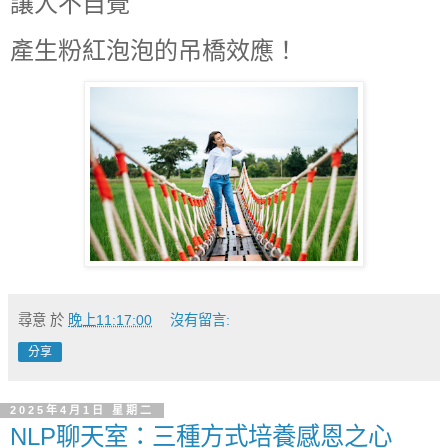
讓人不自覺
產生粉紅泡泡的吊橋效應！
尋意
於
晚上11:17:00
沒有留言:
分享
2025年4月1日 星期二
NLP聊天室：三種方式培養感恩之心