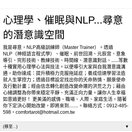
心理學、催眠與NLP...尋意
的潛意識空間
我是尋意，NLP高級訓練師（Master Trainer）。透過
NLP（神經語言程式學）、催眠、前世回溯、元辰宮、意象
導引、完形技術、教練技術、時間線、潛意識對話、......等數
十種實用心理學心法與技法。以便導引大家與自我潛意識溝
通，助你達成：提升積極力克服拖延症；養成倍速學習法造
就人生掌控力；透過目標設定找出你的天命熱情、願景使命
及行動計畫；經由信念轉化創造改變命運的洪荒之力；藉由
心緒調整為你帶來穩定平靜、充滿正向力量。讓你人生幸福
如意過更好！ 更美滿的感情、職場、人際、家庭生活，隨著
你下定決心開始改變，即將來到……。聯絡方式：0912-485-
598，comfortarot@hotmail.com.tw
▼