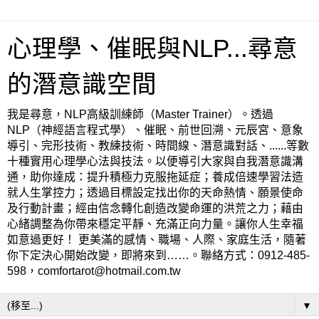
心理學、催眠與NLP...尋意
的潛意識空間
我是尋意，NLP高級訓練師（Master Trainer）。透過
NLP（神經語言程式學）、催眠、前世回溯、元辰宮、意象
導引、完形技術、教練技術、時間線、潛意識對話、......等數
十種實用心理學心法與技法。以便導引大家與自我潛意識溝
通，助你達成：提升積極力克服拖延症；養成倍速學習法造
就人生掌控力；透過目標設定找出你的天命熱情、願景使命
及行動計畫；經由信念轉化創造改變命運的洪荒之力；藉由
心緒調整為你帶來穩定平靜、充滿正向力量。讓你人生幸福
如意過更好！ 更美滿的感情、職場、人際、家庭生活，隨著
你下定決心開始改變，即將來到……。聯絡方式：0912-485-
598，comfortarot@hotmail.com.tw
▼