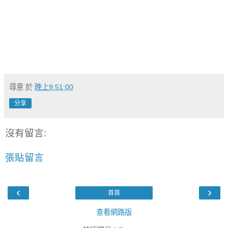
尋意
於
晚上9:51:00
分享
沒有留言:
張貼留言
‹
›
首頁
查看網路版