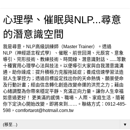
心理學、催眠與NLP...尋意
的潛意識空間
我是尋意，NLP高級訓練師（Master Trainer）。透過
NLP（神經語言程式學）、催眠、前世回溯、元辰宮、意象
導引、完形技術、教練技術、時間線、潛意識對話、......等數
十種實用心理學心法與技法。以便導引大家與自我潛意識溝
通，助你達成：提升積極力克服拖延症；養成倍速學習法造
就人生掌控力；透過目標設定找出你的天命熱情、願景使命
及行動計畫；經由信念轉化創造改變命運的洪荒之力；藉由
心緒調整為你帶來穩定平靜、充滿正向力量。讓你人生幸福
如意過更好！ 更美滿的感情、職場、人際、家庭生活，隨著
你下定決心開始改變，即將來到……。聯絡方式：0912-485-
598，comfortarot@hotmail.com.tw
▼