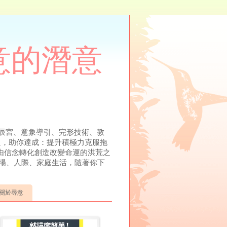
尋意的潛意
溯、元辰宮、意象導引、完形技術、教
溝通，助你達成：提升積極力克服拖
由信念轉化創造改變命運的洪荒之
場、人際、家庭生活，隨著你下
關於尋意