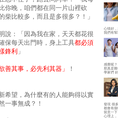
比你晚，咱們都在同一片山裡砍
的柴比較多，而且是多很多
？！」
心情好，
明說：「因為我在家，天天都花很
我們有幫
確保每天出門時，身上工具
都必須
樣鋒利
」
感覺呢？
欲善其事，必先利其器」
！
那真是難得
學家們 
新希望，為什麼有的人能夠得以實
然一事無成？！
發現 很
都會有個
留意一下
心理上， 