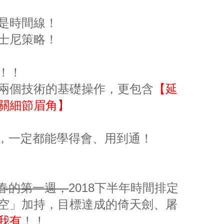
是時間線！
士尼策略！
！！
兩個技術的基礎操作，更包含
【
延
關細節眉角】
P，一定都能學得會、用到通！
開春的第一週，
2018下半年時間排定
空」加持，目標達成的倚天劍、屠
我有
！！