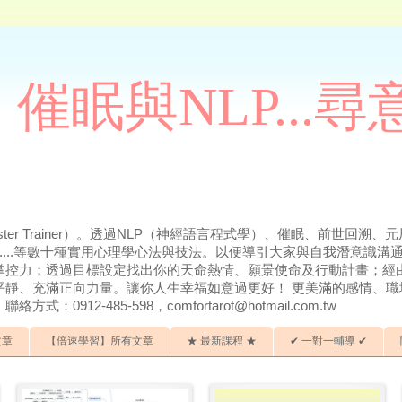
催眠與NLP...
ter Trainer）。透過NLP（神經語言程式學）、催眠、前世回
.....等數十種實用心理學心法與技法。以便導引大家與自我潛意識
掌控力；透過目標設定找出你的天命熱情、願景使命及行動計畫；經
平靜、充滿正向力量。讓你人生幸福如意過更好！ 更美滿的感情、職
912-485-598，comfortarot@hotmail.com.tw
文章
【倍速學習】所有文章
★ 最新課程 ★
✔ 一對一輔導 ✔