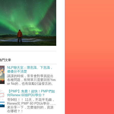
熱門文章
NLP聊天室：潛意識、下意識，
傻傻分不清楚
講課的時候，常常會對學員提出
各種問題，有簡單只需要回答Yes
or No的，也有鼓勵討論發言的。
【PMP】免費！超快！PMP們如
何Renew 60個PDU學分？
哥94狂！！ 11天，不花半毛錢，
Renew完 PMP 60 PDUs學分......
來分享一下，怎麼做到的，資源
在哪裡？！