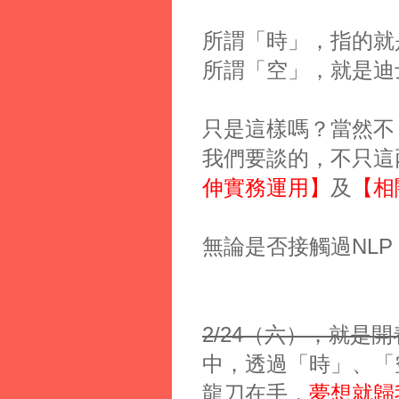
所謂「時」，指的就
所謂「空」，就是迪
只是這樣嗎？當然不
我們要談的，不只這
伸
實務運用】
及
【相
無論是否接觸過NL
2/24（六），就是
中，透過「時」、「
龍刀在手，
夢想就歸