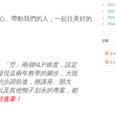
►
2017
►
2016
心、帶動我們的人，一起往美好的
►
2015
►
2014
訂閱
發表
留言
、「空」兩個NLP維度，設定
發現這兩年教學的腳步，大抵
的步調前進，辦講座、開大
以及其他鴨子划水的專案，都
前進著！