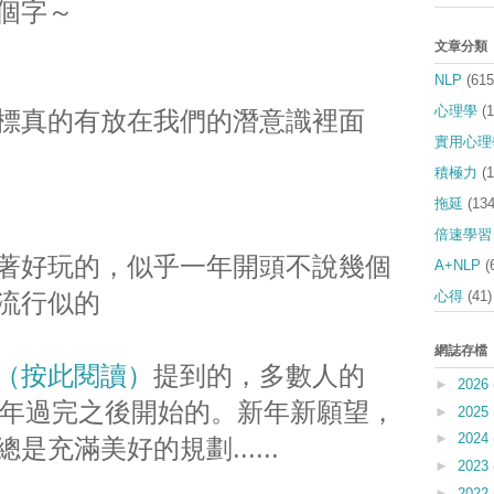
個字～
文章分類
NLP
(615
心理學
(
標真的有放在我們的潛意識裡面
實用心理
積極力
(
拖延
(134
倍速學習
著好玩的，似乎一年開頭不說幾個
A+NLP
(
心得
(41)
流行似的
網誌存檔
（按此閱讀）
提到的，多數人的
►
2026
農曆年過完之後開始的。新年新願望，
►
2025
►
2024
充滿美好的規劃......
►
2023
►
2022