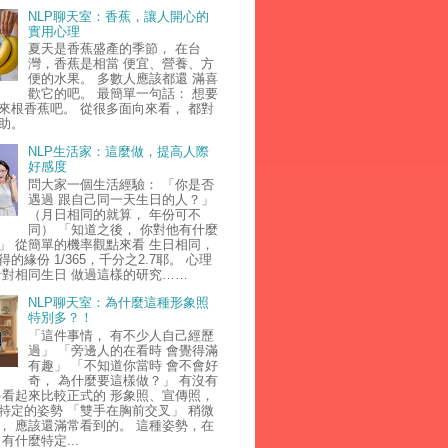
NLP聊天室：香蕉，讓人開心的
實用心理
夏天是香蕉盛產的季節， 在台
灣，香蕉是相當 便宜、營養、方
便的水果。 多數人應該都還 滿喜
歡它的吧。 最簡單一句話： 想要
來根香蕉吧。 從很多面向來看， 都對
助。
NLP生活家：這麼做，提高人際
好感度
問大家一個生活經驗： 「你是否
遇過 跟自己同一天生日的人？」
（月日相同的就算， 年份可不
同） 「知道之後， 你對他有什麼
」 從簡單的機率觀點來看 生日相同，
的緣份 1/365，千分之2.7耶。 心理
針對相同生日 做過這樣的研究……
NLP聊天室：為什麼這種形象照
特別多？！
「這件事情， 有不少人自己經歷
過」 「旁邊人的在看時 會覺得滿
有趣」 「不知道你當時 會不會好
奇， 為什麼要這樣做？」 有沒有
多看起來比較正式的 形象照、宣傳照，
特定的姿勢 「雙手在胸前交叉」 稍微
， 應該還滿常看到的。 這種姿勢，在
有什麼特定...