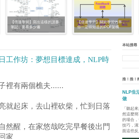
【倍速學習】寫出這樣的讀書
【倍速學習】關於學習效率，
筆記，要看多少遍
你一定得知道的IPOF架構
本站搜尋
一日工作坊：夢想目標達成，NLP時
推！推！
有兩個樵夫......
NLP
做
亮就起床，去山裡砍柴，忙到日落
「聽起來
然這麼簡
的場合，
自然醒，在家悠哉吃完早餐後出門
技巧，溝
面這些反
回家