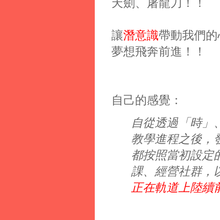
天劍、屠龍刀！！
讓
潛意識
帶動我們的
夢想飛奔前進！！
自己的感覺：
自從透過「時」
教學進程之後，
都按照當初設定
課、經營社群，
正在軌道上陸續