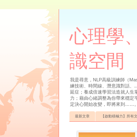
心理學、
識空間
我是尋意，NLP高級訓練師（Mas
練技術、時間線、潛意識對話、.
延症；養成倍速學習法造就人生
力；藉由心緒調整為你帶來穩定
定決心開始改變，即將來到……。聯絡方式：0
最新文章
【啟動積極力】所有