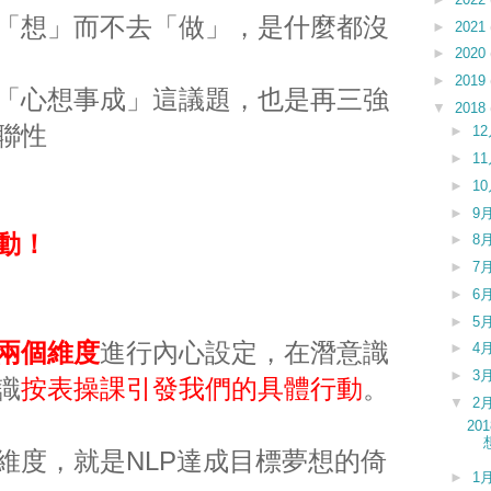
「想」而不去「做」，是什麼都沒
►
2021
►
2020
►
2019
「心想事成」這議題，也是再三強
▼
2018
聯性
►
1
►
1
►
1
►
9
動！
►
8
►
7
►
6
►
5
兩個維度
進行內心設定，在潛意識
►
4
►
3
識
按表操課引發我們的具體行動
。
▼
2
2
維度，就是NLP達成目標夢想的倚
►
1