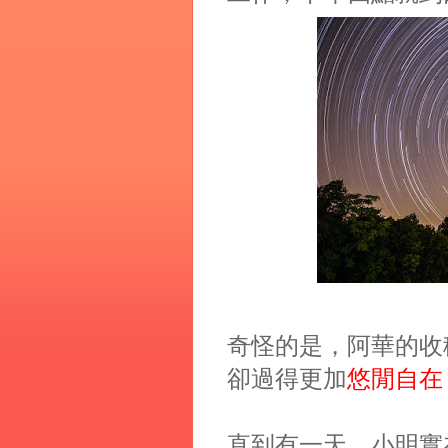
奇怪的是，阿華的收
卻過得更加
悠閒自在
直到有一天，小明實