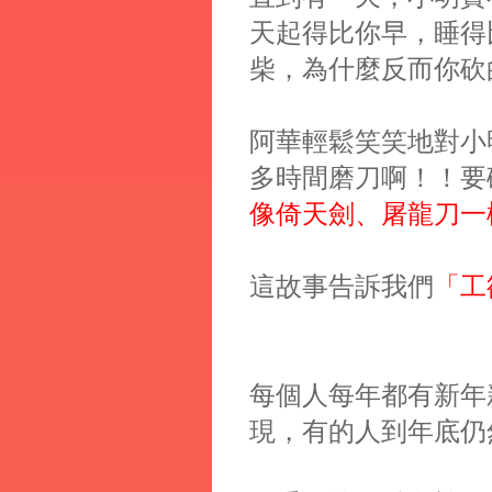
天起得比你早，睡得
柴，為什麼反而你
砍
阿華輕鬆笑笑地對小
多時間磨刀啊！！要
像倚天劍、屠龍刀一
這故事告訴我們
「工
每個人每年都有新年
現，有的人到年底仍