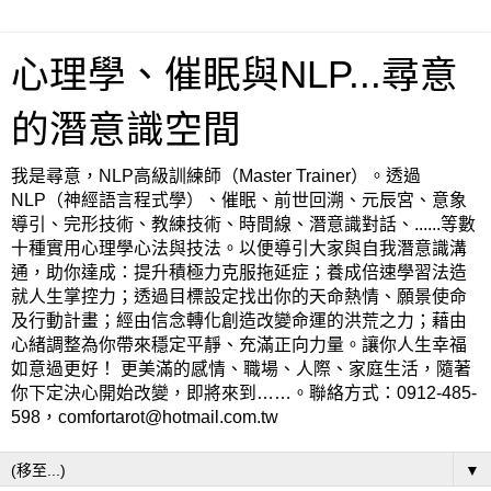
心理學、催眠與NLP...尋意
的潛意識空間
我是尋意，NLP高級訓練師（Master Trainer）。透過
NLP（神經語言程式學）、催眠、前世回溯、元辰宮、意象
導引、完形技術、教練技術、時間線、潛意識對話、......等數
十種實用心理學心法與技法。以便導引大家與自我潛意識溝
通，助你達成：提升積極力克服拖延症；養成倍速學習法造
就人生掌控力；透過目標設定找出你的天命熱情、願景使命
及行動計畫；經由信念轉化創造改變命運的洪荒之力；藉由
心緒調整為你帶來穩定平靜、充滿正向力量。讓你人生幸福
如意過更好！ 更美滿的感情、職場、人際、家庭生活，隨著
你下定決心開始改變，即將來到……。聯絡方式：0912-485-
598，comfortarot@hotmail.com.tw
▼