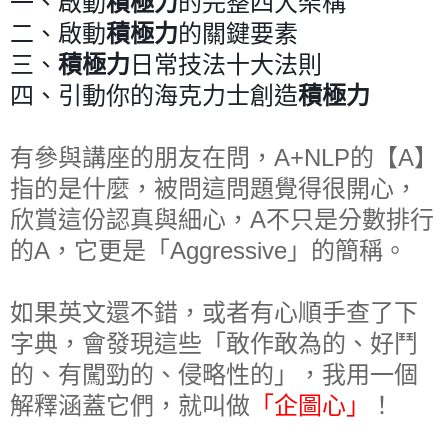
一、啟動
積極力
的完整四大架構
二、啟動
積極力
的關鍵要素
三、
積極力
日常技法十大法則
四、引動你的海克力士創造
積極力
有參與講座的朋友在問，A+NLP的【A】
指的是什麼，被問這問題覺得很開心，
欣賞這份認真與細心，A不只是分數排行
的A，它更是「Aggressive」的簡稱。
如果英文還不錯，或者有心順手查了下
字典，會發現這些「敢作敢為的、好鬥
的、有闖勁的、侵略性的」，我用一個
解釋涵蓋它們，就叫做
「企圖心」
！