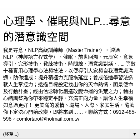
心理學、催眠與NLP...尋意
的潛意識空間
我是尋意，NLP高級訓練師（Master Trainer）。透過
NLP（神經語言程式學）、催眠、前世回溯、元辰宮、意象
導引、完形技術、教練技術、時間線、潛意識對話、......等數
十種實用心理學心法與技法。以便導引大家與自我潛意識溝
通，助你達成：提升積極力克服拖延症；養成倍速學習法造
就人生掌控力；透過目標設定找出你的天命熱情、願景使命
及行動計畫；經由信念轉化創造改變命運的洪荒之力；藉由
心緒調整為你帶來穩定平靜、充滿正向力量。讓你人生幸福
如意過更好！ 更美滿的感情、職場、人際、家庭生活，隨著
你下定決心開始改變，即將來到……。聯絡方式：0912-485-
598，comfortarot@hotmail.com.tw
▼