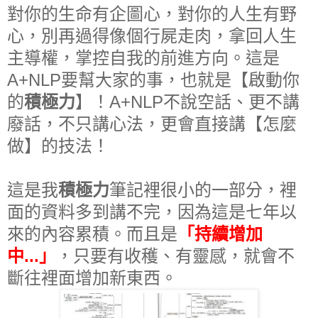
對你的生命有企圖心，對你的人生有野
心，別再過得像個行屍走肉，拿回人生
主導權，掌控自我的前進方向。這是
A+NLP要幫大家的事，也就是【啟動你
的
積極力
】！A+NLP不說空話、更不講
廢話，不只講心法，更會直接講
【怎麼
做】的
技法！
這是我
積極力
筆記裡很小的一部分，裡
面的資料多到講不完，因為這是七年以
來的內容累積。而且是
「持續增加
中...」
，只要有收穫、有靈感，就會不
斷往裡面增加新東西。