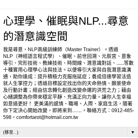
心理學、催眠與NLP...尋意
的潛意識空間
我是尋意，NLP高級訓練師（Master Trainer）。透過
NLP（神經語言程式學）、催眠、前世回溯、元辰宮、意象
導引、完形技術、教練技術、時間線、潛意識對話、......等數
十種實用心理學心法與技法。以便導引大家與自我潛意識溝
通，助你達成：提升積極力克服拖延症；養成倍速學習法造
就人生掌控力；透過目標設定找出你的天命熱情、願景使命
及行動計畫；經由信念轉化創造改變命運的洪荒之力；藉由
心緒調整為你帶來穩定平靜、充滿正向力量。讓你人生幸福
如意過更好！ 更美滿的感情、職場、人際、家庭生活，隨著
你下定決心開始改變，即將來到……。聯絡方式：0912-485-
598，comfortarot@hotmail.com.tw
▼