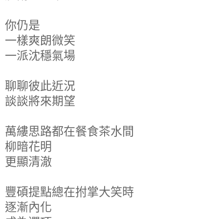
你仍是
一樣爽朗微笑
一派沈穩氣場
聊聊彼此近況
談談將來期望
萬縷思路都在餐食茶水間
柳暗花明
更顯清澈
豐碩提點總在拊掌大笑時
逐漸內化