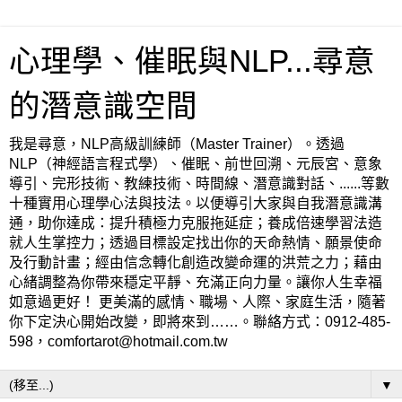
心理學、催眠與NLP...尋意
的潛意識空間
我是尋意，NLP高級訓練師（Master Trainer）。透過
NLP（神經語言程式學）、催眠、前世回溯、元辰宮、意象
導引、完形技術、教練技術、時間線、潛意識對話、......等數
十種實用心理學心法與技法。以便導引大家與自我潛意識溝
通，助你達成：提升積極力克服拖延症；養成倍速學習法造
就人生掌控力；透過目標設定找出你的天命熱情、願景使命
及行動計畫；經由信念轉化創造改變命運的洪荒之力；藉由
心緒調整為你帶來穩定平靜、充滿正向力量。讓你人生幸福
如意過更好！ 更美滿的感情、職場、人際、家庭生活，隨著
你下定決心開始改變，即將來到……。聯絡方式：0912-485-
598，comfortarot@hotmail.com.tw
▼