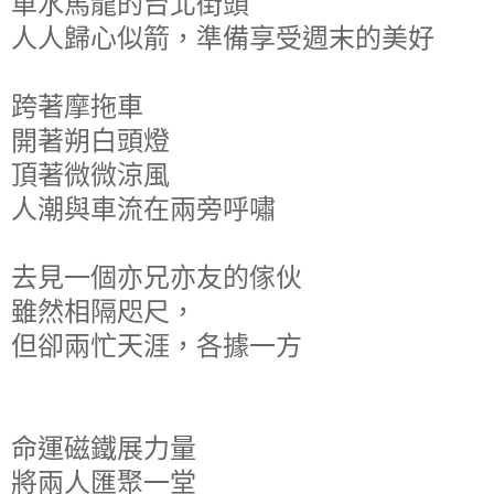
車水馬龍的台北街頭
人人歸心似箭，準備享受週末的美好
跨著摩拖車
開著朔白頭燈
頂著微微涼風
人潮與車流在兩旁呼嘯
去見一個亦兄亦友的傢伙
雖然相隔咫尺，
但卻兩忙天涯，各據一方
命運磁鐵展力量
將兩人匯聚一堂