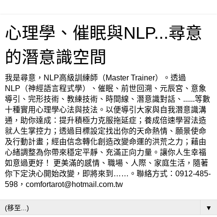
心理學、催眠與NLP...尋意
的潛意識空間
我是尋意，NLP高級訓練師（Master Trainer）。透過
NLP（神經語言程式學）、催眠、前世回溯、元辰宮、意象
導引、完形技術、教練技術、時間線、潛意識對話、......等數
十種實用心理學心法與技法。以便導引大家與自我潛意識溝
通，助你達成：提升積極力克服拖延症；養成倍速學習法造
就人生掌控力；透過目標設定找出你的天命熱情、願景使命
及行動計畫；經由信念轉化創造改變命運的洪荒之力；藉由
心緒調整為你帶來穩定平靜、充滿正向力量。讓你人生幸福
如意過更好！ 更美滿的感情、職場、人際、家庭生活，隨著
你下定決心開始改變，即將來到……。聯絡方式：0912-485-
598，comfortarot@hotmail.com.tw
▼