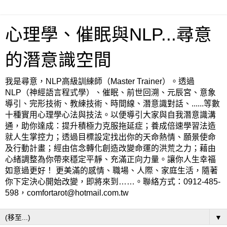
心理學、催眠與NLP...尋意
的潛意識空間
我是尋意，NLP高級訓練師（Master Trainer）。透過
NLP（神經語言程式學）、催眠、前世回溯、元辰宮、意象
導引、完形技術、教練技術、時間線、潛意識對話、......等數
十種實用心理學心法與技法。以便導引大家與自我潛意識溝
通，助你達成：提升積極力克服拖延症；養成倍速學習法造
就人生掌控力；透過目標設定找出你的天命熱情、願景使命
及行動計畫；經由信念轉化創造改變命運的洪荒之力；藉由
心緒調整為你帶來穩定平靜、充滿正向力量。讓你人生幸福
如意過更好！ 更美滿的感情、職場、人際、家庭生活，隨著
你下定決心開始改變，即將來到……。聯絡方式：0912-485-
598，comfortarot@hotmail.com.tw
▼