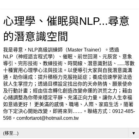
心理學、催眠與NLP...尋意
的潛意識空間
我是尋意，NLP高級訓練師（Master Trainer）。透過
NLP（神經語言程式學）、催眠、前世回溯、元辰宮、意象
導引、完形技術、教練技術、時間線、潛意識對話、......等數
十種實用心理學心法與技法。以便導引大家與自我潛意識溝
通，助你達成：提升積極力克服拖延症；養成倍速學習法造
就人生掌控力；透過目標設定找出你的天命熱情、願景使命
及行動計畫；經由信念轉化創造改變命運的洪荒之力；藉由
心緒調整為你帶來穩定平靜、充滿正向力量。讓你人生幸福
如意過更好！ 更美滿的感情、職場、人際、家庭生活，隨著
你下定決心開始改變，即將來到……。聯絡方式：0912-485-
598，comfortarot@hotmail.com.tw
▼