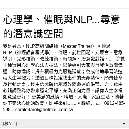
心理學、催眠與NLP...尋意
的潛意識空間
我是尋意，NLP高級訓練師（Master Trainer）。透過
NLP（神經語言程式學）、催眠、前世回溯、元辰宮、意象
導引、完形技術、教練技術、時間線、潛意識對話、......等數
十種實用心理學心法與技法。以便導引大家與自我潛意識溝
通，助你達成：提升積極力克服拖延症；養成倍速學習法造
就人生掌控力；透過目標設定找出你的天命熱情、願景使命
及行動計畫；經由信念轉化創造改變命運的洪荒之力；藉由
心緒調整為你帶來穩定平靜、充滿正向力量。讓你人生幸福
如意過更好！ 更美滿的感情、職場、人際、家庭生活，隨著
你下定決心開始改變，即將來到……。聯絡方式：0912-485-
598，comfortarot@hotmail.com.tw
▼