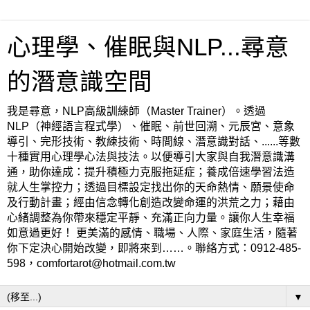
心理學、催眠與NLP...尋意
的潛意識空間
我是尋意，NLP高級訓練師（Master Trainer）。透過
NLP（神經語言程式學）、催眠、前世回溯、元辰宮、意象
導引、完形技術、教練技術、時間線、潛意識對話、......等數
十種實用心理學心法與技法。以便導引大家與自我潛意識溝
通，助你達成：提升積極力克服拖延症；養成倍速學習法造
就人生掌控力；透過目標設定找出你的天命熱情、願景使命
及行動計畫；經由信念轉化創造改變命運的洪荒之力；藉由
心緒調整為你帶來穩定平靜、充滿正向力量。讓你人生幸福
如意過更好！ 更美滿的感情、職場、人際、家庭生活，隨著
你下定決心開始改變，即將來到……。聯絡方式：0912-485-
598，comfortarot@hotmail.com.tw
▼