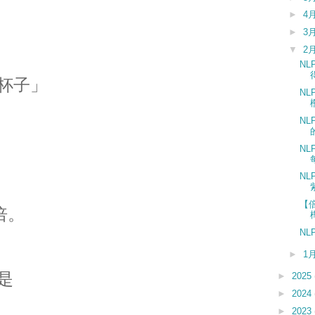
►
4
►
3
▼
2
N
杯子」
N
N
N
N
【
倍。
N
►
1
是
►
2025
►
2024
►
2023