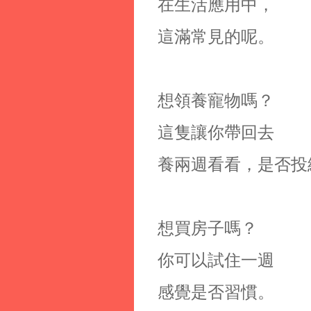
在生活應用中，
這滿常見的呢。
想領養寵物嗎？
這隻讓你帶回去
養兩週看看，是否投
想買房子嗎？
你可以試住一週
感覺是否習慣。