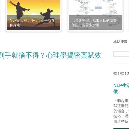
NLP聊天室：小心，高手就在
【倍速學習】寫出這樣的讀書
你身邊！
筆記，要看多少遍
本站搜尋
一到手就捨不得？心理學揭密稟賦效
推！推！
NLP
做
「聽起來
然這麼簡
的場合，
技巧，溝
面這些反