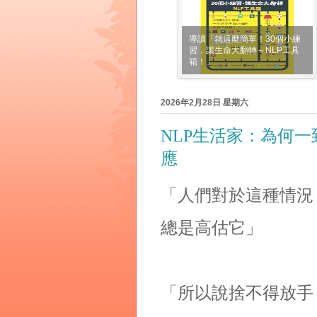
導讀「就這麼簡單！30個小練
習，讓生命大翻轉～NLP工具
箱！」
2026年2月28日 星期六
NLP生活家：為何
應
「人們對於這種情況
總是高估它」
「所以說捨不得放手