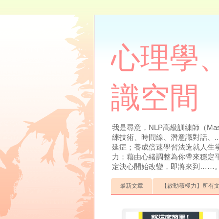
心理學、
識空間
我是尋意，NLP高級訓練師（Mas
練技術、時間線、潛意識對話、.
延症；養成倍速學習法造就人生
力；藉由心緒調整為你帶來穩定
定決心開始改變，即將來到……。聯絡方式：0
最新文章
【啟動積極力】所有