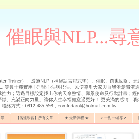
催眠與NLP...
ter Trainer）。透過NLP（神經語言程式學）、催眠、前世回
.....等數十種實用心理學心法與技法。以便導引大家與自我潛意識
掌控力；透過目標設定找出你的天命熱情、願景使命及行動計畫；經
平靜、充滿正向力量。讓你人生幸福如意過更好！ 更美滿的感情、職
912-485-598，comfortarot@hotmail.com.tw
文章
【倍速學習】所有文章
★ 最新課程 ★
✔ 一對一輔導 ✔