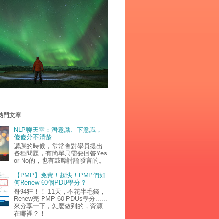
熱門文章
NLP聊天室：潛意識、下意識，
傻傻分不清楚
講課的時候，常常會對學員提出
各種問題，有簡單只需要回答Yes
or No的，也有鼓勵討論發言的。
【PMP】免費！超快！PMP們如
何Renew 60個PDU學分？
哥94狂！！ 11天，不花半毛錢，
Renew完 PMP 60 PDUs學分......
來分享一下，怎麼做到的，資源
在哪裡？！