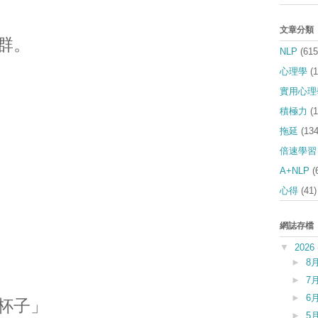
文章分類
群。
NLP
(615
心理學
(
實用心理
積極力
(
拖延
(134
倍速學習
A+NLP
(
心得
(41)
網誌存檔
▼
2026
►
8
►
7
►
6
杯子」
►
5