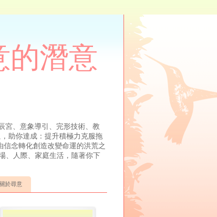
尋意的潛意
溯、元辰宮、意象導引、完形技術、教
溝通，助你達成：提升積極力克服拖
由信念轉化創造改變命運的洪荒之
場、人際、家庭生活，隨著你下
關於尋意