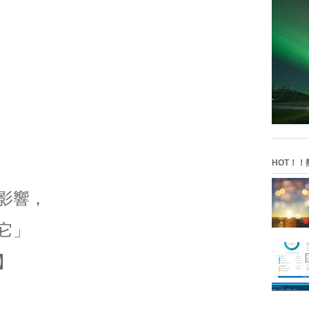
HOT！！
影響，
它」
】