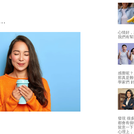
…
心情好，
我們有幫
感覺呢？
那真是難得
學家們 
發現 很
都會有個
留意一下
心理上， 