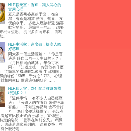
NLP聊天室：香蕉，讓人開心的
實用心理
夏天是香蕉盛產的季節， 在台
灣，香蕉是相當 便宜、營養、方
便的水果。 多數人應該都還 滿喜
歡它的吧。 最簡單一句話： 想要
來根香蕉吧。 從很多面向來看， 都對
助。
NLP生活家：這麼做，提高人際
好感度
問大家一個生活經驗： 「你是否
遇過 跟自己同一天生日的人？」
（月日相同的就算， 年份可不
同） 「知道之後， 你對他有什麼
」 從簡單的機率觀點來看 生日相同，
的緣份 1/365，千分之2.7耶。 心理
針對相同生日 做過這樣的研究……
NLP聊天室：為什麼這種形象照
特別多？！
「這件事情， 有不少人自己經歷
過」 「旁邊人的在看時 會覺得滿
有趣」 「不知道你當時 會不會好
奇， 為什麼要這樣做？」 有沒有
多看起來比較正式的 形象照、宣傳照，
特定的姿勢 「雙手在胸前交叉」 稍微
， 應該還滿常看到的。 這種姿勢，在
有什麼特定...