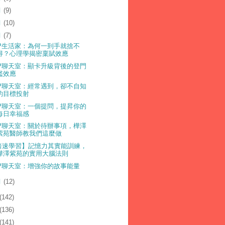
月
(9)
月
(10)
月
(7)
LP生活家：為何一到手就捨不
得？心理學揭密稟賦效應
LP聊天室：顯卡升級背後的登門
檻效應
LP聊天室：經常遇到，卻不自知
的目標投射
LP聊天室：一個提問，提昇你的
每日幸福感
LP聊天室：關於待辦事項，樺澤
紫苑醫師教我們這麼做
倍速學習】記憶力其實能訓練，
樺澤紫苑的實用大腦法則
LP聊天室：增強你的故事能量
月
(12)
(142)
(136)
(141)