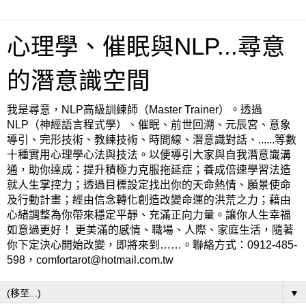
心理學、催眠與NLP...尋意
的潛意識空間
我是尋意，NLP高級訓練師（Master Trainer）。透過
NLP（神經語言程式學）、催眠、前世回溯、元辰宮、意象
導引、完形技術、教練技術、時間線、潛意識對話、......等數
十種實用心理學心法與技法。以便導引大家與自我潛意識溝
通，助你達成：提升積極力克服拖延症；養成倍速學習法造
就人生掌控力；透過目標設定找出你的天命熱情、願景使命
及行動計畫；經由信念轉化創造改變命運的洪荒之力；藉由
心緒調整為你帶來穩定平靜、充滿正向力量。讓你人生幸福
如意過更好！ 更美滿的感情、職場、人際、家庭生活，隨著
你下定決心開始改變，即將來到……。聯絡方式：0912-485-
598，comfortarot@hotmail.com.tw
▼