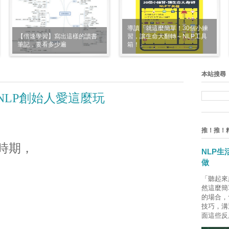
導讀「就這麼簡單！30個小練
【倍速學習】寫出這樣的讀書
習，讓生命大翻轉～NLP工具
筆記，要看多少遍
箱！」
本站搜尋
NLP創始人愛這麼玩
推！推！
時期，
NLP
做
「聽起來
然這麼簡
的場合，
技巧，溝
面這些反