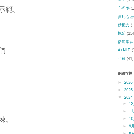
示範。
心理學
(
實用心理
積極力
(
拖延
(134
倍速學習
們
A+NLP
(
心得
(41)
網誌存檔
►
2026
►
2025
▼
2024
►
1
►
1
煉。
►
1
►
9
►
8