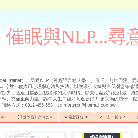
催眠與NLP...
ter Trainer）。透過NLP（神經語言程式學）、催眠、前世回
.....等數十種實用心理學心法與技法。以便導引大家與自我潛意識
掌控力；透過目標設定找出你的天命熱情、願景使命及行動計畫；經
平靜、充滿正向力量。讓你人生幸福如意過更好！ 更美滿的感情、職
912-485-598，comfortarot@hotmail.com.tw
文章
【倍速學習】所有文章
★ 最新課程 ★
✔ 一對一輔導 ✔