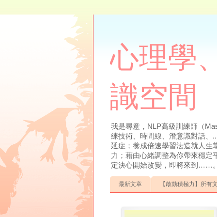
心理學、
識空間
我是尋意，NLP高級訓練師（Mas
練技術、時間線、潛意識對話、.
延症；養成倍速學習法造就人生
力；藉由心緒調整為你帶來穩定
定決心開始改變，即將來到……。聯絡方式：0
最新文章
【啟動積極力】所有