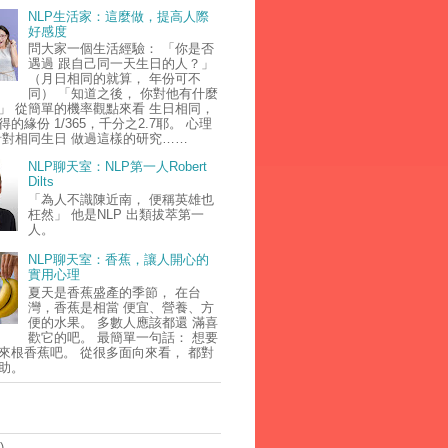
NLP生活家：這麼做，提高人際
好感度
問大家一個生活經驗： 「你是否
遇過 跟自己同一天生日的人？」
（月日相同的就算， 年份可不
同） 「知道之後， 你對他有什麼
」 從簡單的機率觀點來看 生日相同，
的緣份 1/365，千分之2.7耶。 心理
針對相同生日 做過這樣的研究……
NLP聊天室：NLP第一人Robert
Dilts
「為人不識陳近南， 便稱英雄也
枉然」 他是NLP 出類拔萃第一
人。
NLP聊天室：香蕉，讓人開心的
實用心理
夏天是香蕉盛產的季節， 在台
灣，香蕉是相當 便宜、營養、方
便的水果。 多數人應該都還 滿喜
歡它的吧。 最簡單一句話： 想要
來根香蕉吧。 從很多面向來看， 都對
助。
)