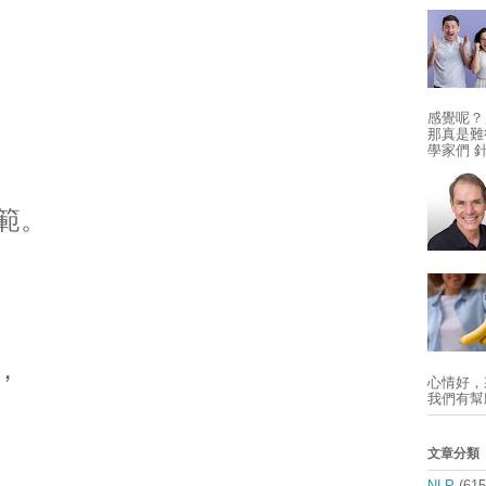
感覺呢？
那真是難得
學家們 
範。
，
心情好，
我們有幫
文章分類
NLP
(615