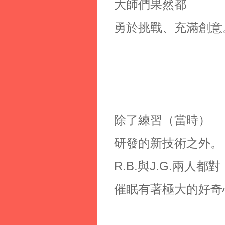
大師們果然都
勇於挑戰、充滿創意
除了練習（當時）
研發的新技術之外。
R.B.與J.G.兩人都對
催眠有著極大的好奇