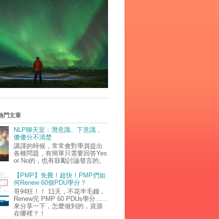
熱門文章
NLP聊天室：潛意識、下意識，
傻傻分不清楚
講課的時候，常常會對學員提出
各種問題，有簡單只需要回答Yes
or No的，也有鼓勵討論發言的。
【PMP】免費！超快！PMP們如
何Renew 60個PDU學分？
哥94狂！！ 11天，不花半毛錢，
Renew完 PMP 60 PDUs學分......
來分享一下，怎麼做到的，資源
在哪裡？！