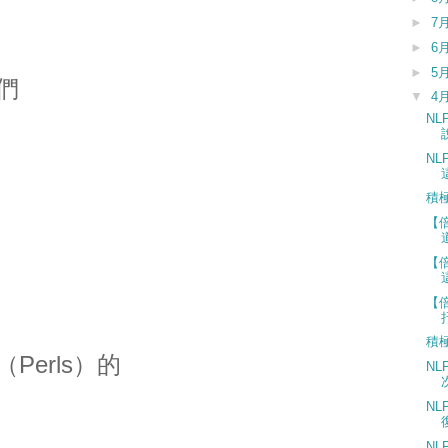
►
7
►
6
►
5
們
▼
4
N
N
積
【
【
【
積
Perls）的
N
N
N