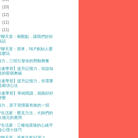
月
(10)
月
(12)
月
(11)
月
(11)
LP聊天室：兩觀點，讓我們好好
說話
LP聊天室：原來，NLP創始人愛
這麼玩
極力，三招引發你的勞動興奮
倍速學習】提升記憶力，你該知
道的那個奧秘
倍速學習】提升記憶力，你需要
這兩項心法
倍速學習】單純閱讀，就能好好
抒壓
極力，原子習慣最有效的一招
LP生活家：壓克力法，大師們的
次感元的應用
LP生活家：三種地震後的心緒平
復心理小技巧
LP聊天室：原來這有SOP？