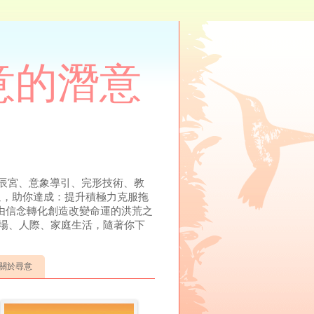
尋意的潛意
溯、元辰宮、意象導引、完形技術、教
溝通，助你達成：提升積極力克服拖
由信念轉化創造改變命運的洪荒之
場、人際、家庭生活，隨著你下
關於尋意