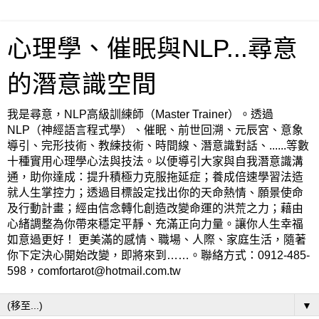
心理學、催眠與NLP...尋意
的潛意識空間
我是尋意，NLP高級訓練師（Master Trainer）。透過
NLP（神經語言程式學）、催眠、前世回溯、元辰宮、意象
導引、完形技術、教練技術、時間線、潛意識對話、......等數
十種實用心理學心法與技法。以便導引大家與自我潛意識溝
通，助你達成：提升積極力克服拖延症；養成倍速學習法造
就人生掌控力；透過目標設定找出你的天命熱情、願景使命
及行動計畫；經由信念轉化創造改變命運的洪荒之力；藉由
心緒調整為你帶來穩定平靜、充滿正向力量。讓你人生幸福
如意過更好！ 更美滿的感情、職場、人際、家庭生活，隨著
你下定決心開始改變，即將來到……。聯絡方式：0912-485-
598，comfortarot@hotmail.com.tw
▼