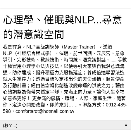
心理學、催眠與NLP...尋意
的潛意識空間
我是尋意，NLP高級訓練師（Master Trainer）。透過
NLP（神經語言程式學）、催眠、前世回溯、元辰宮、意象
導引、完形技術、教練技術、時間線、潛意識對話、......等數
十種實用心理學心法與技法。以便導引大家與自我潛意識溝
通，助你達成：提升積極力克服拖延症；養成倍速學習法造
就人生掌控力；透過目標設定找出你的天命熱情、願景使命
及行動計畫；經由信念轉化創造改變命運的洪荒之力；藉由
心緒調整為你帶來穩定平靜、充滿正向力量。讓你人生幸福
如意過更好！ 更美滿的感情、職場、人際、家庭生活，隨著
你下定決心開始改變，即將來到……。聯絡方式：0912-485-
598，comfortarot@hotmail.com.tw
▼