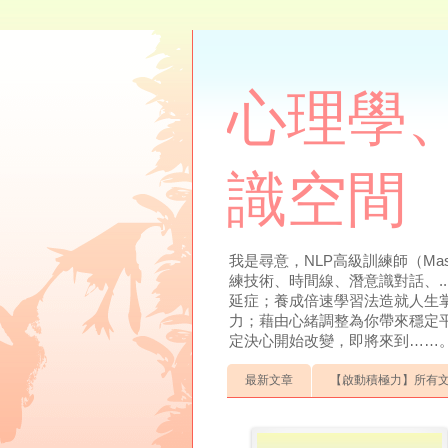
心理學、
識空間
我是尋意，NLP高級訓練師（Mas
練技術、時間線、潛意識對話、.
延症；養成倍速學習法造就人生
力；藉由心緒調整為你帶來穩定
定決心開始改變，即將來到……。聯絡方式：0
最新文章
【啟動積極力】所有