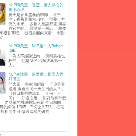
NLP聊天室：香蕉，讓人開心的
實用心理
夏天是香蕉盛產的季節， 在台
灣，香蕉是相當 便宜、營養、方
便的水果。 多數人應該都還 滿喜
歡它的吧。 最簡單一句話： 想要
來根香蕉吧。 從很多面向來看， 都對
助。
NLP聊天室：NLP第一人Robert
Dilts
「為人不識陳近南， 便稱英雄也
枉然」 他是NLP 出類拔萃第一
人。
NLP生活家：這麼做，提高人際
好感度
問大家一個生活經驗： 「你是否
遇過 跟自己同一天生日的人？」
（月日相同的就算， 年份可不
同） 「知道之後， 你對他有什麼
」 從簡單的機率觀點來看 生日相同，
的緣份 1/365，千分之2.7耶。 心理
針對相同生日 做過這樣的研究……
)