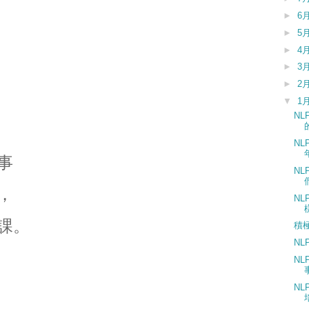
►
6
►
5
►
4
►
3
►
2
▼
1
N
N
事
N
，
N
課。
積
N
N
N