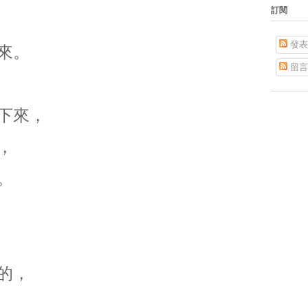
訂閱
發表
來。
留言
下來，
，
。
的，
，