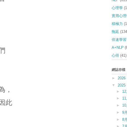
心理學
(
實用心理
積極力
(
拖延
(134
倍速學習
A+NLP
(
們
心得
(41)
網誌存檔
►
2026
▼
2025
為，
►
1
►
1
因此
►
1
►
9
►
8
►
7