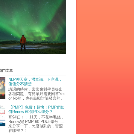
熱門文章
NLP聊天室：潛意識、下意識，
傻傻分不清楚
講課的時候，常常會對學員提出
各種問題，有簡單只需要回答Yes
or No的，也有鼓勵討論發言的。
【PMP】免費！超快！PMP們如
何Renew 60個PDU學分？
哥94狂！！ 11天，不花半毛錢，
Renew完 PMP 60 PDUs學分......
來分享一下，怎麼做到的，資源
在哪裡？！