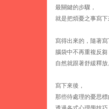
最關鍵的步驟，
就是把煩憂之事寫下
寫得出來的，隨著寫
腦袋中不再重複反芻
自然就跟著舒緩釋放
寫下來後，
那些待處理的憂思標
透過各式心理學技巧