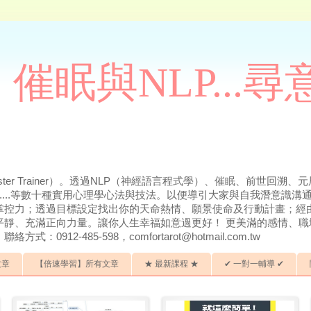
催眠與NLP...
ter Trainer）。透過NLP（神經語言程式學）、催眠、前世回
.....等數十種實用心理學心法與技法。以便導引大家與自我潛意識
掌控力；透過目標設定找出你的天命熱情、願景使命及行動計畫；經
平靜、充滿正向力量。讓你人生幸福如意過更好！ 更美滿的感情、職
912-485-598，comfortarot@hotmail.com.tw
文章
【倍速學習】所有文章
★ 最新課程 ★
✔ 一對一輔導 ✔