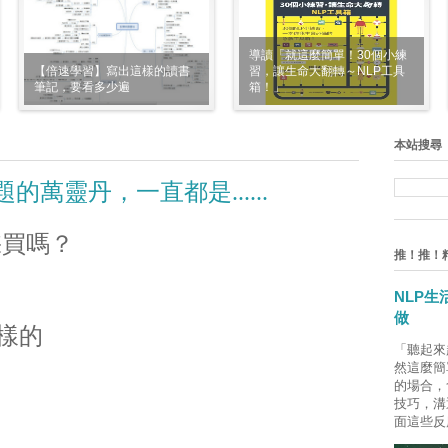
導讀「就這麼簡單！30個小練
【倍速學習】寫出這樣的讀書
習，讓生命大翻轉～NLP工具
筆記，要看多少遍
箱！」
本站搜尋
的萬靈丹，一直都是......
採買嗎？
推！推！
NLP
做
樣的
「聽起來
然這麼簡
的場合，
技巧，溝
面這些反