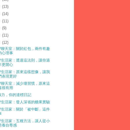
月
(13)
月
(14)
月
(11)
月
(9)
月
(11)
月
(12)
LP聊天室：關於紅包，兩件有趣
的心理事
LP生活家：透過這法則，讓你過
年更開心
LP生活家：原來這樣想像，讓我
們表現更好
LP聊天室：減少壞習慣，原來這
樣很有用
極力，你的達標日記
LP生活家：發人深省的糖果實驗
LP生活家：關於「被中斷」這件
事
LP生活家：五種方法，讓人從小
培養自尊感