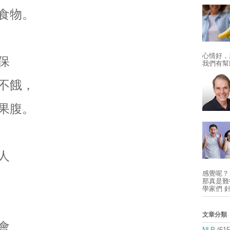
食物。
心情好，
保
我們有幫
不餓，
果腹。
人
感覺呢？
那真是難得
學家們 
文章分類
會
NLP
(615