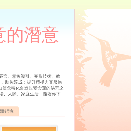
尋意的潛意
溯、元辰宮、意象導引、完形技術、教
溝通，助你達成：提升積極力克服拖
由信念轉化創造改變命運的洪荒之
場、人際、家庭生活，隨著你下
關於尋意