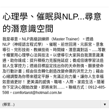
心理學、催眠與NLP...尋意
的潛意識空間
我是尋意，NLP高級訓練師（Master Trainer）。透過
NLP（神經語言程式學）、催眠、前世回溯、元辰宮、意象
導引、完形技術、教練技術、時間線、潛意識對話、......等數
十種實用心理學心法與技法。以便導引大家與自我潛意識溝
通，助你達成：提升積極力克服拖延症；養成倍速學習法造
就人生掌控力；透過目標設定找出你的天命熱情、願景使命
及行動計畫；經由信念轉化創造改變命運的洪荒之力；藉由
心緒調整為你帶來穩定平靜、充滿正向力量。讓你人生幸福
如意過更好！ 更美滿的感情、職場、人際、家庭生活，隨著
你下定決心開始改變，即將來到……。聯絡方式：0912-485-
598，comfortarot@hotmail.com.tw
▼