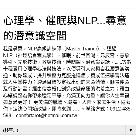
心理學、催眠與NLP...尋意
的潛意識空間
我是尋意，NLP高級訓練師（Master Trainer）。透過
NLP（神經語言程式學）、催眠、前世回溯、元辰宮、意象
導引、完形技術、教練技術、時間線、潛意識對話、......等數
十種實用心理學心法與技法。以便導引大家與自我潛意識溝
通，助你達成：提升積極力克服拖延症；養成倍速學習法造
就人生掌控力；透過目標設定找出你的天命熱情、願景使命
及行動計畫；經由信念轉化創造改變命運的洪荒之力；藉由
心緒調整為你帶來穩定平靜、充滿正向力量。讓你人生幸福
如意過更好！ 更美滿的感情、職場、人際、家庭生活，隨著
你下定決心開始改變，即將來到……。聯絡方式：0912-485-
598，comfortarot@hotmail.com.tw
▼