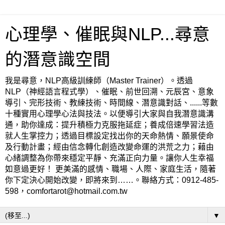
心理學、催眠與NLP...尋意
的潛意識空間
我是尋意，NLP高級訓練師（Master Trainer）。透過
NLP（神經語言程式學）、催眠、前世回溯、元辰宮、意象
導引、完形技術、教練技術、時間線、潛意識對話、......等數
十種實用心理學心法與技法。以便導引大家與自我潛意識溝
通，助你達成：提升積極力克服拖延症；養成倍速學習法造
就人生掌控力；透過目標設定找出你的天命熱情、願景使命
及行動計畫；經由信念轉化創造改變命運的洪荒之力；藉由
心緒調整為你帶來穩定平靜、充滿正向力量。讓你人生幸福
如意過更好！ 更美滿的感情、職場、人際、家庭生活，隨著
你下定決心開始改變，即將來到……。聯絡方式：0912-485-
598，comfortarot@hotmail.com.tw
▼