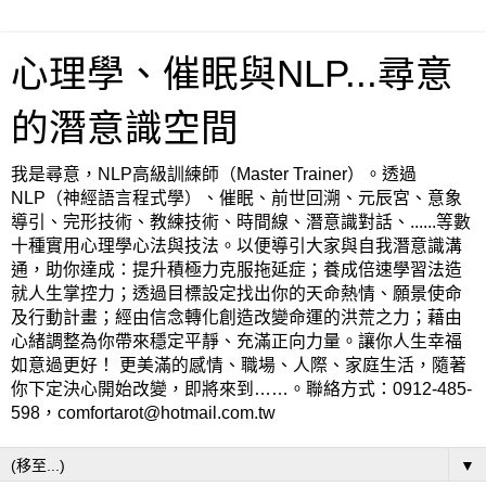
心理學、催眠與NLP...尋意
的潛意識空間
我是尋意，NLP高級訓練師（Master Trainer）。透過
NLP（神經語言程式學）、催眠、前世回溯、元辰宮、意象
導引、完形技術、教練技術、時間線、潛意識對話、......等數
十種實用心理學心法與技法。以便導引大家與自我潛意識溝
通，助你達成：提升積極力克服拖延症；養成倍速學習法造
就人生掌控力；透過目標設定找出你的天命熱情、願景使命
及行動計畫；經由信念轉化創造改變命運的洪荒之力；藉由
心緒調整為你帶來穩定平靜、充滿正向力量。讓你人生幸福
如意過更好！ 更美滿的感情、職場、人際、家庭生活，隨著
你下定決心開始改變，即將來到……。聯絡方式：0912-485-
598，comfortarot@hotmail.com.tw
▼