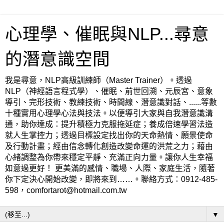
心理學、催眠與NLP...尋意
的潛意識空間
我是尋意，NLP高級訓練師（Master Trainer）。透過
NLP（神經語言程式學）、催眠、前世回溯、元辰宮、意象
導引、完形技術、教練技術、時間線、潛意識對話、......等數
十種實用心理學心法與技法。以便導引大家與自我潛意識溝
通，助你達成：提升積極力克服拖延症；養成倍速學習法造
就人生掌控力；透過目標設定找出你的天命熱情、願景使命
及行動計畫；經由信念轉化創造改變命運的洪荒之力；藉由
心緒調整為你帶來穩定平靜、充滿正向力量。讓你人生幸福
如意過更好！ 更美滿的感情、職場、人際、家庭生活，隨著
你下定決心開始改變，即將來到……。聯絡方式：0912-485-
598，comfortarot@hotmail.com.tw
▼