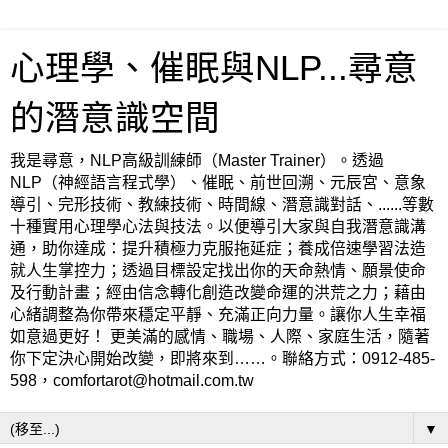
心理學、催眠與NLP...尋意
的潛意識空間
我是尋意，NLP高級訓練師（Master Trainer）。透過
NLP（神經語言程式學）、催眠、前世回溯、元辰宮、意象
導引、完形技術、教練技術、時間線、潛意識對話、......等數
十種實用心理學心法與技法。以便導引大家與自我潛意識溝
通，助你達成：提升積極力克服拖延症；養成倍速學習法造
就人生掌控力；透過目標設定找出你的天命熱情、願景使命
及行動計畫；經由信念轉化創造改變命運的洪荒之力；藉由
心緒調整為你帶來穩定平靜、充滿正向力量。讓你人生幸福
如意過更好！ 更美滿的感情、職場、人際、家庭生活，隨著
你下定決心開始改變，即將來到……。聯絡方式：0912-485-
598，comfortarot@hotmail.com.tw
▼