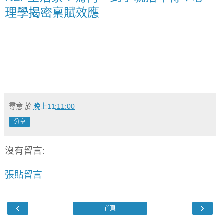
理學揭密稟賦效應
尋意
於
晚上11:11:00
分享
沒有留言:
張貼留言
‹
›
首頁