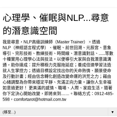
心理學、催眠與NLP...尋意
的潛意識空間
我是尋意，NLP高級訓練師（Master Trainer）。透過
NLP（神經語言程式學）、催眠、前世回溯、元辰宮、意象
導引、完形技術、教練技術、時間線、潛意識對話、......等數
十種實用心理學心法與技法。以便導引大家與自我潛意識溝
通，助你達成：提升積極力克服拖延症；養成倍速學習法造
就人生掌控力；透過目標設定找出你的天命熱情、願景使命
及行動計畫；經由信念轉化創造改變命運的洪荒之力；藉由
心緒調整為你帶來穩定平靜、充滿正向力量。讓你人生幸福
如意過更好！ 更美滿的感情、職場、人際、家庭生活，隨著
你下定決心開始改變，即將來到……。聯絡方式：0912-485-
598，comfortarot@hotmail.com.tw
▼