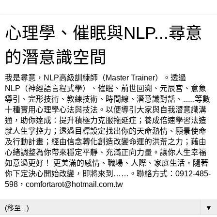
心理學、催眠與NLP...尋意
的潛意識空間
我是尋意，NLP高級訓練師（Master Trainer）。透過
NLP（神經語言程式學）、催眠、前世回溯、元辰宮、意象
導引、完形技術、教練技術、時間線、潛意識對話、......等數
十種實用心理學心法與技法。以便導引大家與自我潛意識溝
通，助你達成：提升積極力克服拖延症；養成倍速學習法造
就人生掌控力；透過目標設定找出你的天命熱情、願景使命
及行動計畫；經由信念轉化創造改變命運的洪荒之力；藉由
心緒調整為你帶來穩定平靜、充滿正向力量。讓你人生幸福
如意過更好！ 更美滿的感情、職場、人際、家庭生活，隨著
你下定決心開始改變，即將來到……。聯絡方式：0912-485-
598，comfortarot@hotmail.com.tw
▼